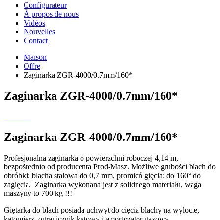
Configurateur
À propos de nous
Vidéos
Nouvelles
Contact
Maison
Offre
Zaginarka ZGR-4000/0.7mm/160*
Zaginarka ZGR-4000/0.7mm/160*
Zaginarka ZGR-4000/0.7mm/160*
Profesjonalna zaginarka o powierzchni roboczej 4,14 m,
bezpośrednio od producenta Prod-Masz. Możliwe grubości blach do
obróbki: blacha stalowa do 0,7 mm, promień gięcia: do 160° do
zagięcia. Zaginarka wykonana jest z solidnego materiału, waga
maszyny to 700 kg !!!
Giętarka do blach posiada uchwyt do cięcia blachy na wylocie,
kątomierz, ogranicznik kątowy i amortyzator gazowy.