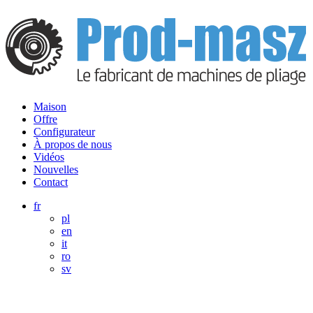
Maison
Offre
Configurateur
À propos de nous
Vidéos
Nouvelles
Contact
fr
pl
en
it
ro
sv